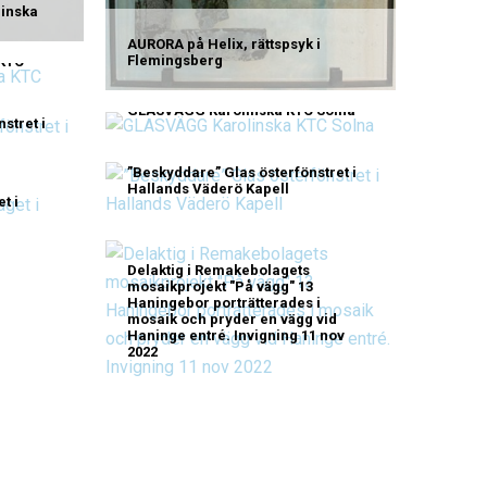
linska
AURORA på Helix, rättspsyk i
Flemingsberg
KTC
GLASVÄGG Karolinska KTC Solna
stret i
”Beskyddare” Glas österfönstret i
Hallands Väderö Kapell
t i
Delaktig i Remakebolagets
mosaikprojekt "På vägg" 13
Haningebor porträtterades i
mosaik och pryder en vägg vid
Haninge entré. Invigning 11 nov
2022