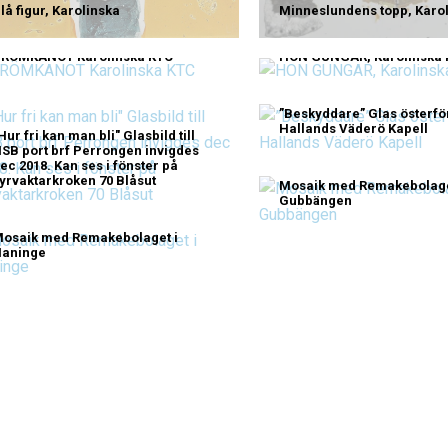
lå figur, Karolinska
Minneslundens topp, Karo
RÖMKANOT Karolinska KTC
HON GUNGAR, Karolinska 
”Beskyddare” Glas österfön
Hallands Väderö Kapell
Hur fri kan man bli" Glasbild till
SB port brf Perrongen invigdes
ec 2018. Kan ses i fönster på
yrvaktarkroken 70 Blåsut
Mosaik med Remakebolage
Gubbängen
osaik med Remakebolaget i
aninge