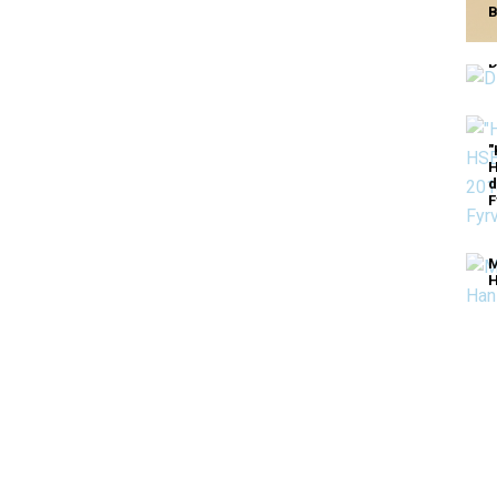
B
D
"
H
d
F
M
H